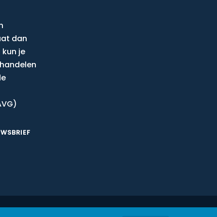
n
aat dan
 kun je
behandelen
de
AVG)
UWSBRIEF