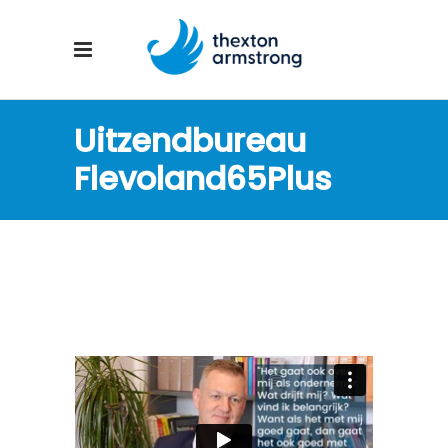
Uitzendbureau
Flevoland65Plus