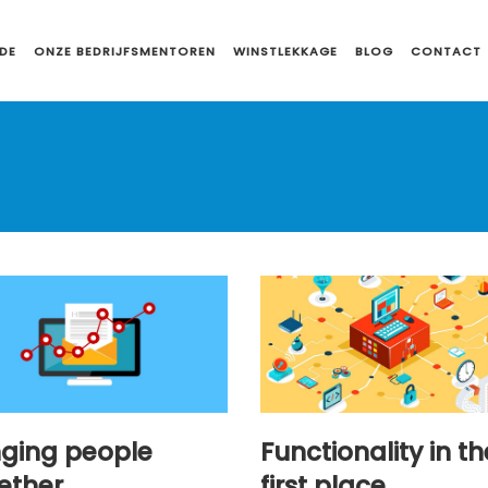
DE
ONZE BEDRIJFSMENTOREN
WINSTLEKKAGE
BLOG
CONTACT
nging people
Functionality in th
ether
first place