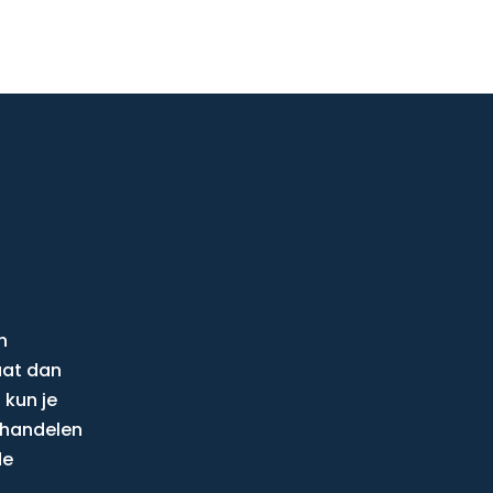
n
aat dan
 kun je
behandelen
de