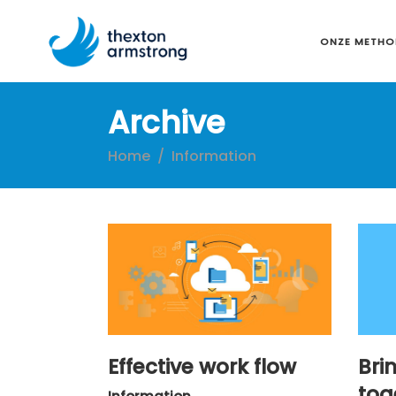
ONZE METHO
Archive
Home
/
Information
Effective work flow
Bri
tog