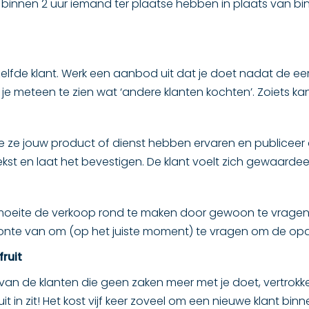
n binnen 2 uur iemand ter plaatse hebben in plaats van bin
lfde klant. Werk een aanbod uit dat je doet nadat de eers
g je meteen te zien wat ‘andere klanten kochten’. Zoiets kan
e ze jouw product of dienst hebben ervaren en publiceer d
kst en laat het bevestigen. De klant voelt zich gewaarde
oeite de verkoop rond te maken door gewoon te vragen 
ewoonte van om (op het juiste moment) te vragen om de op
ruit
 van de klanten die geen zaken meer met je doet, vertrok
 in zit! Het kost vijf keer zoveel om een nieuwe klant bi