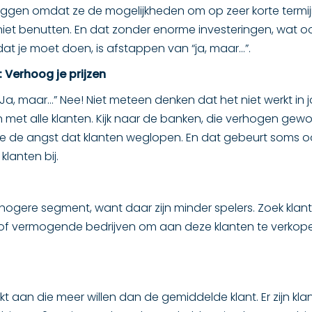
liggen omdat ze de mogelijkheden om op zeer korte termi
niet benutten. En dat zonder enorme investeringen, wat o
dat je moet doen, is afstappen van “ja, maar…”.
1: Verhoog je prijzen
“Ja, maar…” Nee! Niet meteen denken dat het niet werkt in
 en met alle klanten. Kijk naar de banken, die verhogen gew
 de angst dat klanten weglopen. En dat gebeurt soms ook 
klanten bij.
ogere segment, want daar zijn minder spelers. Zoek klante
f vermogende bedrijven om aan deze klanten te verkopen. P
t aan die meer willen dan de gemiddelde klant. Er zijn klant