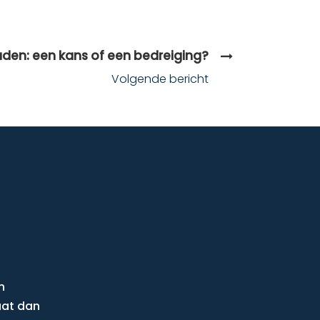
aden: een kans of een bedreiging?
Volgende bericht
n
aat dan