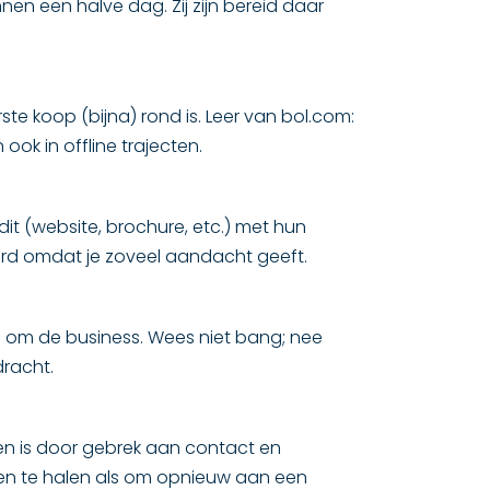
nen een halve dag. Zij zijn bereid daar
te koop (bijna) rond is. Leer van bol.com:
 ook in offline trajecten.
it (website, brochure, etc.) met hun
erd omdat je zoveel aandacht geeft.
om de business. Wees niet bang; nee
dracht.
ken is door gebrek aan contact en
nnen te halen als om opnieuw aan een